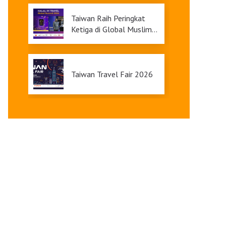
9
Taiwan Raih Peringkat
Ketiga di Global Muslim
Travel Index 2026,
Menawarkan Daya Tarik
Pariwisata yang Inklusif
Taiwan Travel Fair 2026
Upgrade Taiwan PASS Kini
Tersedia
Pameran Anggrek
Internasional Taiwan dan
Teknologi Florikultura
2026 Resmi Dibuka
dengan Keindahan yang
Terangi Musim Semi Anda:
Mekar Sempurna!