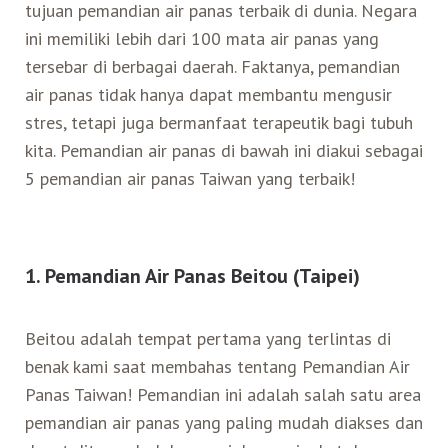
tujuan pemandian air panas terbaik di dunia. Negara
ini memiliki lebih dari 100 mata air panas yang
Search for:
Mata Air Panas
Tur Bis Wisata
Bis
Teh Kelas Dunia
Agen Perjalanan
Atraksi Taiwan Bagian Timur
tersebar di berbagai daerah. Faktanya, pemandian
air panas tidak hanya dapat membantu mengusir
Wisata Alam – Scenic Spot
U-Bike
LOHAS
Atraksi Taiwan Bagian Tengah
stres, tetapi juga bermanfaat terapeutik bagi tubuh
kita. Pemandian air panas di bawah ini diakui sebagai
Taiwan Tips
Mobil
Ekowisata
Atraksi Taiwan Bagian Selatan
5 pemandian air panas Taiwan yang terbaik!
Bandara Internasional
Wisata Kereta Api
Atraksi Kepulauan di Pesisir Pantai
1. Pemandian Air Panas Beitou (Taipei)
Budaya & Warisan
Beitou adalah tempat pertama yang terlintas di
Wisata Senior
benak kami saat membahas tentang Pemandian Air
Panas Taiwan! Pemandian ini adalah salah satu area
Wisata Yang Dapat Diakses
pemandian air panas yang paling mudah diakses dan