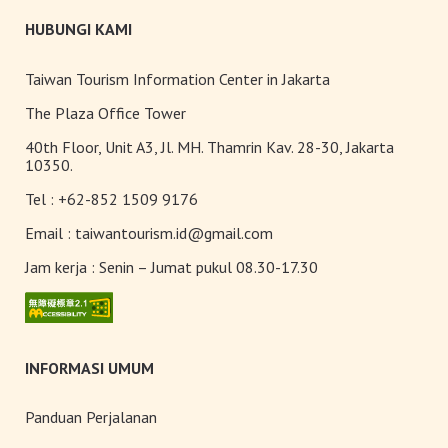
Pameran Anggrek Internasional
HUBUNGI KAMI
Taiwan dan Teknologi
Florikultura 2026 Resmi Dibuka
dengan Keindahan yang Mekar
Taiwan Tourism Information Center in Jakarta
Sempurna!
Terangi Musim Semi Anda:
The Plaza Office Tower
Festival Lampion Taiwan 2026
40th Floor, Unit A3, Jl. MH. Thamrin Kav. 28-30, Jakarta
Tampil Memukau di Chiayi
10350.
Tel :
+62-852 1509 9176
Toserba Wisatawan” kini hadir di
7.200 kios ibon 7-ELEVEN di
Email :
taiwantourism.id@gmail.com
seluruh Taiwan
Jam kerja :
Senin – Jumat pukul 08.30-17.30
INFORMASI UMUM
Panduan Perjalanan