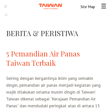
Skip to content
:::
Site Map
Tog
:::
Beranda
BERITA & PERISTIWA
Informasi Umum
Informasi visa
Lokawisata
5 Pemandian Air Panas
Taiwan Terbaik
Tips Wisata Taiwan
Pendahuluan Taiwan
Seni Budaya Lokal
Seiring dengan bergantinya iklim yang semakin
Berita & Peristiwa
Festival
Ide Liburan
Destinasi Pilihan
dingin, pemandian air panas menjadi kegiatan yang
wajib dilakukan selama musim dingin di Taiwan!
Asosiasi Pariwisata
Seni Budaya
Peta Panduan
Kunjungan
Transportasi
Taiwan Ramah Muslim
Taiwan dikenal sebagai “Kerajaan Pemandian Air
Panas” dan menduduki peringkat atas di antara 15
Wisata Pegunungan
Wisata Bermalam
Kereta Api
Kerajinan Tangan
Atraksi Taiwan Bagian Utara
FAQ
Hidangan Gourmet