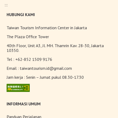
:::
Pameran Anggrek Internasional
HUBUNGI KAMI
Taiwan dan Teknologi
Florikultura 2026 Resmi Dibuka
dengan Keindahan yang Mekar
Taiwan Tourism Information Center in Jakarta
Sempurna!
Terangi Musim Semi Anda:
The Plaza Office Tower
Festival Lampion Taiwan 2026
40th Floor, Unit A3, Jl. MH. Thamrin Kav. 28-30, Jakarta
Tampil Memukau di Chiayi
10350.
Tel :
+62-852 1509 9176
Toserba Wisatawan” kini hadir di
7.200 kios ibon 7-ELEVEN di
Email :
taiwantourism.id@gmail.com
seluruh Taiwan
Jam kerja :
Senin – Jumat pukul 08.30-17.30
INFORMASI UMUM
Panduan Perjalanan