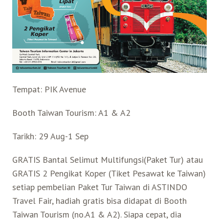
Search for:
Mata Air Panas
Tur Bis Wisata
Bis
Teh Kelas Dunia
Agen Perjalanan
Atraksi Taiwan Bagian Timur
Wisata Alam – Scenic Spot
U-Bike
LOHAS
Atraksi Taiwan Bagian Tengah
Taiwan Tips
Mobil
Ekowisata
Atraksi Taiwan Bagian Selatan
Tempat: PIK Avenue
Booth Taiwan Tourism: A1 & A2
Bandara Internasional
Wisata Kereta Api
Atraksi Kepulauan di Pesisir Pantai
Tarikh: 29 Aug-1 Sep
Budaya & Warisan
GRATIS Bantal Selimut Multifungsi(Paket Tur) atau
GRATIS 2 Pengikat Koper (Tiket Pesawat ke Taiwan)
Wisata Senior
setiap pembelian Paket Tur Taiwan di ASTINDO
Travel Fair, hadiah gratis bisa didapat di Booth
Wisata Yang Dapat Diakses
Taiwan Tourism (no.A1 & A2). Siapa cepat, dia