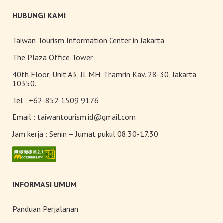
Pameran Anggrek Internasional
HUBUNGI KAMI
Taiwan dan Teknologi
Florikultura 2026 Resmi Dibuka
dengan Keindahan yang Mekar
Taiwan Tourism Information Center in Jakarta
Sempurna!
Terangi Musim Semi Anda:
The Plaza Office Tower
Festival Lampion Taiwan 2026
40th Floor, Unit A3, Jl. MH. Thamrin Kav. 28-30, Jakarta
Tampil Memukau di Chiayi
10350.
Tel :
+62-852 1509 9176
Toserba Wisatawan” kini hadir di
7.200 kios ibon 7-ELEVEN di
Email :
taiwantourism.id@gmail.com
seluruh Taiwan
Jam kerja :
Senin – Jumat pukul 08.30-17.30
INFORMASI UMUM
Panduan Perjalanan