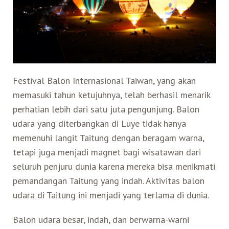
Search for:
Mata Air Panas
Tur Bis Wisata
Bis
Teh Kelas Dunia
Agen Perjalanan
Atraksi Taiwan Bagian Timur
Wisata Alam – Scenic Spot
U-Bike
LOHAS
Atraksi Taiwan Bagian Tengah
Festival Balon Internasional Taiwan, yang akan
Taiwan Tips
Mobil
Ekowisata
Atraksi Taiwan Bagian Selatan
memasuki tahun ketujuhnya, telah berhasil menarik
perhatian lebih dari satu juta pengunjung. Balon
Bandara Internasional
Wisata Kereta Api
Atraksi Kepulauan di Pesisir Pantai
udara yang diterbangkan di Luye tidak hanya
memenuhi langit Taitung dengan beragam warna,
tetapi juga menjadi magnet bagi wisatawan dari
Budaya & Warisan
seluruh penjuru dunia karena mereka bisa menikmati
pemandangan Taitung yang indah. Aktivitas balon
Wisata Senior
udara di Taitung ini menjadi yang terlama di dunia.
Wisata Yang Dapat Diakses
Balon udara besar, indah, dan berwarna-warni