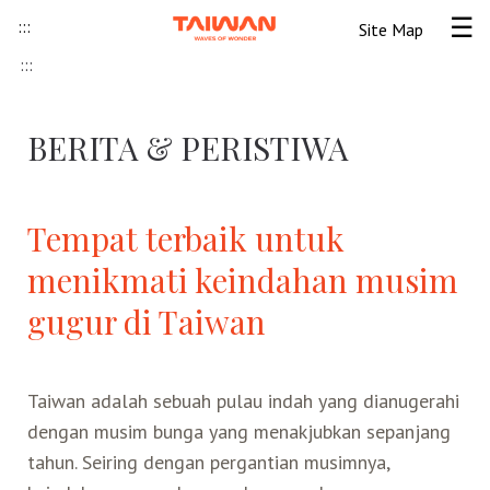
Skip to content
:::
Site Map
Tog
:::
Beranda
BERITA & PERISTIWA
Informasi Umum
Informasi visa
Lokawisata
Tempat terbaik untuk
menikmati keindahan musim
Tips Wisata Taiwan
Pendahuluan Taiwan
Seni Budaya Lokal
gugur di Taiwan
Berita & Peristiwa
Festival
Ide Liburan
Destinasi Pilihan
Taiwan adalah sebuah pulau indah yang dianugerahi
Asosiasi Pariwisata
Seni Budaya
Peta Panduan
Kunjungan
Transportasi
Taiwan Ramah Muslim
dengan musim bunga yang menakjubkan sepanjang
tahun. Seiring dengan pergantian musimnya,
Wisata Pegunungan
Wisata Bermalam
Kereta Api
Kerajinan Tangan
Atraksi Taiwan Bagian Utara
FAQ
Hidangan Gourmet