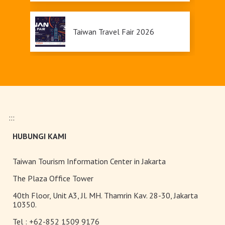
Pariwisata yang Inklusif
Taiwan Travel Fair 2026
Upgrade Taiwan PASS Kini
Tersedia
:::
Pameran Anggrek Internasional
HUBUNGI KAMI
Taiwan dan Teknologi
Florikultura 2026 Resmi Dibuka
dengan Keindahan yang Mekar
Taiwan Tourism Information Center in Jakarta
Sempurna!
Terangi Musim Semi Anda:
The Plaza Office Tower
Festival Lampion Taiwan 2026
40th Floor, Unit A3, Jl. MH. Thamrin Kav. 28-30, Jakarta
Tampil Memukau di Chiayi
10350.
Tel :
+62-852 1509 9176