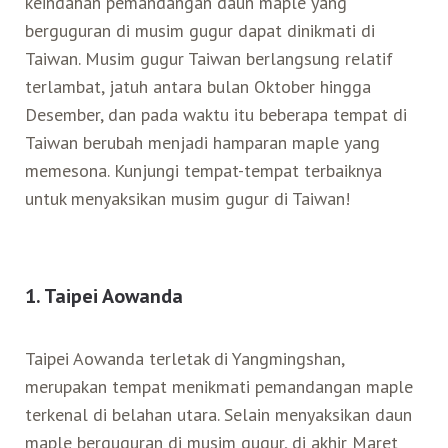
keindahan pemandangan daun maple yang
berguguran di musim gugur dapat dinikmati di
Search for:
Mata Air Panas
Tur Bis Wisata
Bis
Teh Kelas Dunia
Agen Perjalanan
Atraksi Taiwan Bagian Timur
Taiwan. Musim gugur Taiwan berlangsung relatif
terlambat, jatuh antara bulan Oktober hingga
Desember, dan pada waktu itu beberapa tempat di
Wisata Alam – Scenic Spot
U-Bike
LOHAS
Atraksi Taiwan Bagian Tengah
Taiwan berubah menjadi hamparan maple yang
memesona. Kunjungi tempat-tempat terbaiknya
Taiwan Tips
Mobil
Ekowisata
Atraksi Taiwan Bagian Selatan
untuk menyaksikan musim gugur di Taiwan!
Bandara Internasional
Wisata Kereta Api
Atraksi Kepulauan di Pesisir Pantai
1. Taipei Aowanda
Budaya & Warisan
Taipei Aowanda terletak di Yangmingshan,
Wisata Senior
merupakan tempat menikmati pemandangan maple
terkenal di belahan utara. Selain menyaksikan daun
Wisata Yang Dapat Diakses
maple berguguran di musim gugur, di akhir Maret