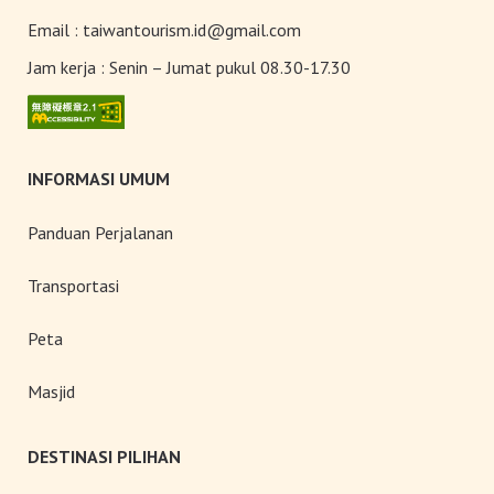
Toserba Wisatawan” kini hadir di
7.200 kios ibon 7-ELEVEN di
Email :
taiwantourism.id@gmail.com
seluruh Taiwan
Jam kerja :
Senin – Jumat pukul 08.30-17.30
INFORMASI UMUM
Panduan Perjalanan
Transportasi
Peta
Masjid
DESTINASI PILIHAN