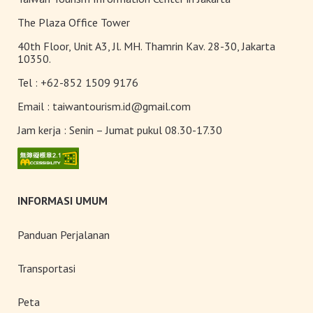
The Plaza Office Tower
Maolin
40th Floor, Unit A3, Jl. MH. Thamrin Kav. 28-30, Jakarta
10350.
Tel :
+62-852 1509 9176
Pantai Timur
Email :
taiwantourism.id@gmail.com
Jam kerja :
Senin – Jumat pukul 08.30-17.30
INFORMASI UMUM
Panduan Perjalanan
Transportasi
Peta