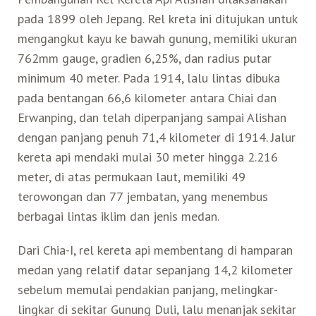
pada 1899 oleh Jepang. Rel kreta ini ditujukan untuk
Search for:
Mata Air Panas
Tur Bis Wisata
Bis
mengangkut kayu ke bawah gunung, memiliki ukuran
Teh Kelas Dunia
Agen Perjalanan
Atraksi Taiwan Bagian Timur
762mm gauge, gradien 6,25%, dan radius putar
minimum 40 meter. Pada 1914, lalu lintas dibuka
Wisata Alam – Scenic Spot
U-Bike
LOHAS
Atraksi Taiwan Bagian Tengah
pada bentangan 66,6 kilometer antara Chiai dan
Erwanping, dan telah diperpanjang sampai Alishan
Taiwan Tips
Mobil
Ekowisata
Atraksi Taiwan Bagian Selatan
dengan panjang penuh 71,4 kilometer di 1914. Jalur
kereta api mendaki mulai 30 meter hingga 2.216
Bandara Internasional
Wisata Kereta Api
Atraksi Kepulauan di Pesisir Pantai
meter, di atas permukaan laut, memiliki 49
terowongan dan 77 jembatan, yang menembus
Budaya & Warisan
berbagai lintas iklim dan jenis medan.
Dari Chia-I, rel kereta api membentang di hamparan
Wisata Senior
medan yang relatif datar sepanjang 14,2 kilometer
sebelum memulai pendakian panjang, melingkar-
Wisata Yang Dapat Diakses
lingkar di sekitar Gunung Duli, lalu menanjak sekitar