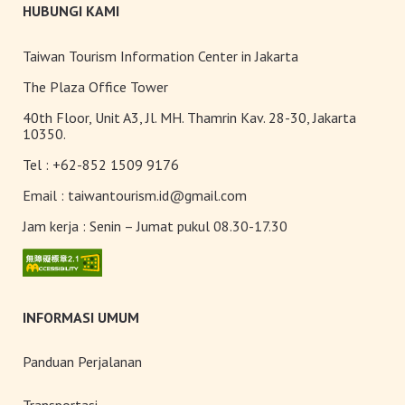
Maolin
HUBUNGI KAMI
Taiwan Tourism Information Center in Jakarta
The Plaza Office Tower
Alishan
40th Floor, Unit A3, Jl. MH. Thamrin Kav. 28-30, Jakarta
10350.
Tel :
+62-852 1509 9176
Pantai Timur
Email :
taiwantourism.id@gmail.com
Jam kerja :
Senin – Jumat pukul 08.30-17.30
INFORMASI UMUM
Panduan Perjalanan