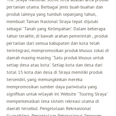
pertanian utama. Berbagai jenis buah-buahan dan
Search for:
Mata Air Panas
Tur Bis Wisata
Bis
produk lainnya yang tumbuh sepanjang tahun,
Teh Kelas Dunia
Agen Perjalanan
Atraksi Taiwan Bagian Timur
membuat Taman Nasional Siraya tepat dijuluki
sebagai “Tanah yang Kelimpahan”. Dalam beberapa
Wisata Alam – Scenic Spot
U-Bike
LOHAS
Atraksi Taiwan Bagian Tengah
tahun terakhir, di bawah arahan pemerintah , produk
pertanian dari semua kabupaten dan kota telah
Taiwan Tips
Mobil
Ekowisata
Atraksi Taiwan Bagian Selatan
terintegrasi, mempromosikan produk khusus lokal di
daerah masing-masing. “Satu produk khusus untuk
Bandara Internasional
Wisata Kereta Api
Atraksi Kepulauan di Pesisir Pantai
setiap desa atau kota”. Setiap kota dan desa dari
total 15 kota dan desa di Siraya memiliki produk
Budaya & Warisan
tersendiri, yang memungkinkan mereka
mempromosikan sumber daya pariwisata yang
Wisata Senior
signifikan untuk wilayah ini. Website “Touring Siraya”
memperkenalkan lima sistem rekreasi utama di
daerah tersebut. Pengelolaan Rekreasional
Wisata Yang Dapat Diakses
Guanzihling, Pengelolaan Rekreasional Zengwen,