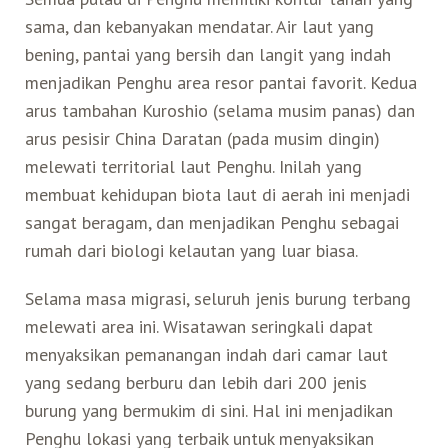
sama, dan kebanyakan mendatar. Air laut yang
Search for:
Mata Air Panas
Tur Bis Wisata
Bis
bening, pantai yang bersih dan langit yang indah
Teh Kelas Dunia
Agen Perjalanan
Atraksi Taiwan Bagian Timur
menjadikan Penghu area resor pantai favorit. Kedua
arus tambahan Kuroshio (selama musim panas) dan
Wisata Alam – Scenic Spot
U-Bike
LOHAS
Atraksi Taiwan Bagian Tengah
arus pesisir China Daratan (pada musim dingin)
melewati territorial laut Penghu. Inilah yang
Taiwan Tips
Mobil
Ekowisata
Atraksi Taiwan Bagian Selatan
membuat kehidupan biota laut di aerah ini menjadi
sangat beragam, dan menjadikan Penghu sebagai
Bandara Internasional
Wisata Kereta Api
Atraksi Kepulauan di Pesisir Pantai
rumah dari biologi kelautan yang luar biasa.
Budaya & Warisan
Selama masa migrasi, seluruh jenis burung terbang
melewati area ini. Wisatawan seringkali dapat
menyaksikan pemanangan indah dari camar laut
Wisata Senior
yang sedang berburu dan lebih dari 200 jenis
burung yang bermukim di sini. Hal ini menjadikan
Wisata Yang Dapat Diakses
Penghu lokasi yang terbaik untuk menyaksikan