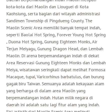
kota-kota dari Maolin dan Liouguei di Kota
Search for:
Mata Air Panas
Tur Bis Wisata
Bis
Kaohsiung, serta bagian dari wilayah administrasi
Teh Kelas Dunia
Agen Perjalanan
Atraksi Taiwan Bagian Timur
Sandimen Township di Pingdueng County. The
Maolin Scenic Area memiliki banyak tempat indah,
Wisata Alam – Scenic Spot
U-Bike
LOHAS
Atraksi Taiwan Bagian Tengah
seperti Baolai Hot Spring, Forever Young Hot Spring
, Duona Hot Spring, Gunung Eighteen Monks, Air
Taiwan Tips
Mobil
Ekowisata
Atraksi Taiwan Bagian Selatan
Terjun Meiyagu, Gunung Dragon Head, dan Lembah
Maolin. Di arena berpemandangan indah di dekat
Bandara Internasional
Wisata Kereta Api
Atraksi Kepulauan di Pesisir Pantai
Area Reservasi Gunung Eighteen Monks dan Lembah
Meiya, wisatawan seringkali dapat melihat Formosa
Budaya & Warisan
Macaque, tupai, Varicorhinus barbatulus, dan burung
gagak biru Taiwan. Semuanya adalah kekayaan alam
Wisata Senior
yang berharga di dalam area Maolin yang
berpemandangan indah. Hutan milik negara di
daerah ini adalah satu lagi fitur alam yang indah.
Wisata Yang Dapat Diakses
Sisi artistik dari Maolin Scenic Area meliputi