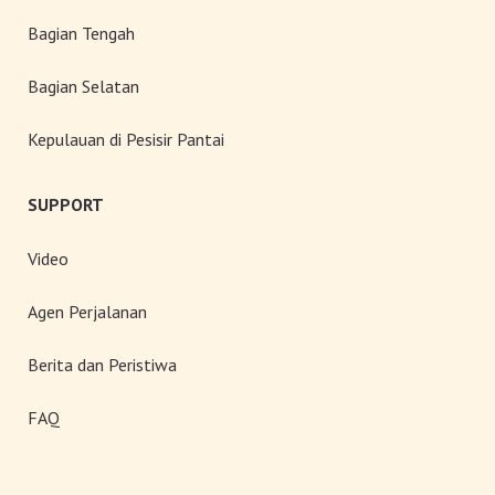
Bagian Tengah
Bagian Selatan
Kepulauan di Pesisir Pantai
SUPPORT
Video
Agen Perjalanan
Berita dan Peristiwa
FAQ