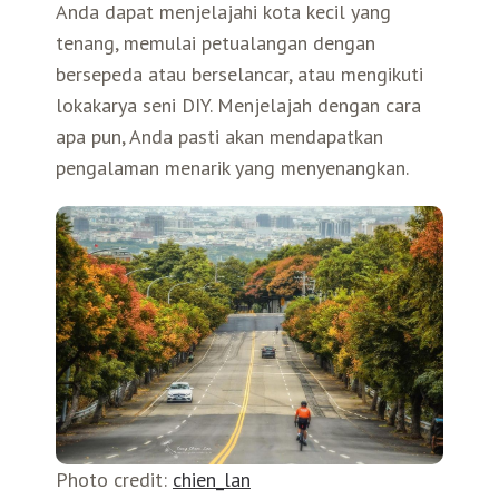
Anda dapat menjelajahi kota kecil yang
tenang, memulai petualangan dengan
Search for:
Mata Air Panas
Tur Bis Wisata
Bis
Teh Kelas Dunia
Agen Perjalanan
Atraksi Taiwan Bagian Timur
bersepeda atau berselancar, atau mengikuti
lokakarya seni DIY. Menjelajah dengan cara
Wisata Alam – Scenic Spot
U-Bike
LOHAS
Atraksi Taiwan Bagian Tengah
apa pun, Anda pasti akan mendapatkan
pengalaman menarik yang menyenangkan.
Taiwan Tips
Mobil
Ekowisata
Atraksi Taiwan Bagian Selatan
Bandara Internasional
Wisata Kereta Api
Atraksi Kepulauan di Pesisir Pantai
Budaya & Warisan
Wisata Senior
Wisata Yang Dapat Diakses
Photo credit:
chien_lan