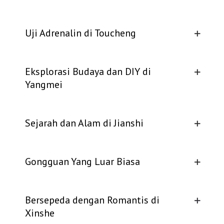
Belanja
Uji Adrenalin di Toucheng
Pasar Malam
Eksplorasi Budaya dan DIY di
Yangmei
Sejarah dan Alam di Jianshi
Gongguan Yang Luar Biasa
Bersepeda dengan Romantis di
Xinshe