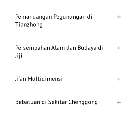
Pemandangan Pegunungan di
Tianzhong
Persembahan Alam dan Budaya di
Jiji
Ji’an Multidimensi
Bebatuan di Sekitar Chenggong