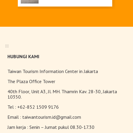
Mengabadikan Cinta – Tempat
Pemotretan Pre-Wedding Terbaik
di Taiwan
:::
Oleh-Oleh Terbaik Taiwan Yang
HUBUNGI KAMI
Bisa Dibawa Pulang
Taiwan Tourism Information Center in Jakarta
Peristiwa Unik di Taiwan yang
The Plaza Office Tower
Sayang untuk Dilewatkan
40th Floor, Unit A3, Jl. MH. Thamrin Kav. 28-30, Jakarta
10350.
Tel :
+62-852 1509 9176
Panduan Restoran Vegan:
Restoran Vegan Terbaik di Taiwan
Email :
taiwantourism.id@gmail.com
Jam kerja :
Senin – Jumat pukul 08.30-17.30