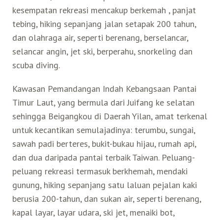
kesempatan rekreasi mencakup berkemah , panjat
tebing, hiking sepanjang jalan setapak 200 tahun,
dan olahraga air, seperti berenang, berselancar,
selancar angin, jet ski, berperahu, snorkeling dan
scuba diving.
Kawasan Pemandangan Indah Kebangsaan Pantai
Timur Laut, yang bermula dari Juifang ke selatan
sehingga Beigangkou di Daerah Yilan, amat terkenal
untuk kecantikan semulajadinya: terumbu, sungai,
sawah padi berteres, bukit-bukau hijau, rumah api,
dan dua daripada pantai terbaik Taiwan. Peluang-
peluang rekreasi termasuk berkhemah, mendaki
gunung, hiking sepanjang satu laluan pejalan kaki
berusia 200-tahun, dan sukan air, seperti berenang,
kapal layar, layar udara, ski jet, menaiki bot,