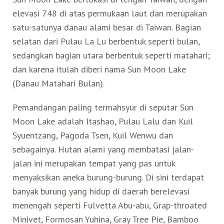
elevasi 748 di atas permukaan laut dan merupakan
Search for:
Mata Air Panas
Tur Bis Wisata
Bis
satu-satunya danau alami besar di Taiwan. Bagian
Teh Kelas Dunia
Agen Perjalanan
Atraksi Taiwan Bagian Timur
selatan dari Pulau La Lu berbentuk seperti bulan,
sedangkan bagian utara berbentuk seperti matahari;
Wisata Alam – Scenic Spot
U-Bike
LOHAS
Atraksi Taiwan Bagian Tengah
dan karena itulah diberi nama Sun Moon Lake
(Danau Matahari Bulan).
Taiwan Tips
Mobil
Ekowisata
Atraksi Taiwan Bagian Selatan
Pemandangan paling termahsyur di seputar Sun
Bandara Internasional
Wisata Kereta Api
Atraksi Kepulauan di Pesisir Pantai
Moon Lake adalah Itashao, Pulau Lalu dan Kuil
Syuentzang, Pagoda Tsen, Kuil Wenwu dan
Budaya & Warisan
sebagainya. Hutan alami yang membatasi jalan-
jalan ini merupakan tempat yang pas untuk
menyaksikan aneka burung-burung. Di sini terdapat
Wisata Senior
banyak burung yang hidup di daerah berelevasi
menengah seperti Fulvetta Abu-abu, Grap-throated
Wisata Yang Dapat Diakses
Minivet, Formosan Yuhina, Gray Tree Pie, Bamboo