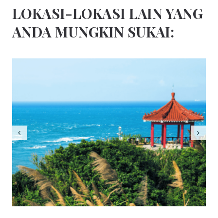
LOKASI-LOKASI LAIN YANG
ANDA MUNGKIN SUKAI: