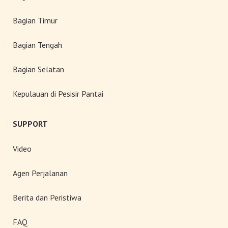
Bagian Timur
Bagian Tengah
Bagian Selatan
Kepulauan di Pesisir Pantai
SUPPORT
Video
Agen Perjalanan
Berita dan Peristiwa
FAQ